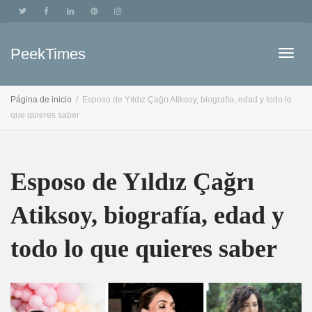
PeekTimes
Camb
Página de inicio
Esposo de Yıldız Çağrı Atiksoy, biografía, edad y todo lo
que quieres saber
nave
Esposo de Yıldız Çağrı
Atiksoy, biografía, edad y
todo lo que quieres saber